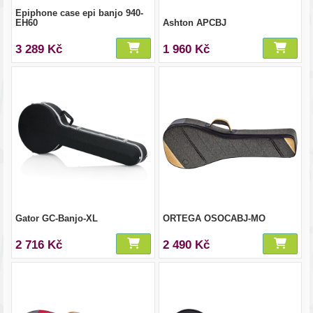
Epiphone case epi banjo 940-
EH60
Ashton APCBJ
3 289 Kč
1 960 Kč
Gator GC-Banjo-XL
ORTEGA OSOCABJ-MO
2 716 Kč
2 490 Kč