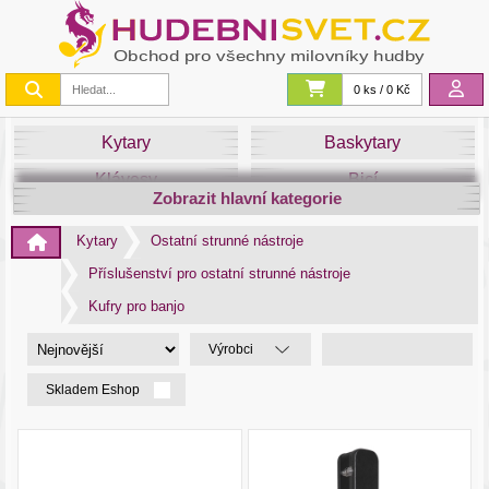
0 ks / 0 Kč
Kytary
Baskytary
Klávesy
Bicí
Zobrazit hlavní kategorie
Smyčce
Dechy
Kytary
Ostatní strunné nástroje
DJ
Světla
Příslušenství pro ostatní strunné nástroje
Zvuk&Studio
Noty
Kufry pro banjo
Výrobci
Skladem Eshop