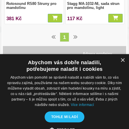
Rotosound RS80 Struny pro
Stagg MA-1032-NI, sada strun
mandolínu
pro mandolínu, light
381 Kč
117 Kč
1
Adresa prodejny
×
Havlíčkovo Nábřeží 28,
Abychom vás dobře naladili,
702 00, Ostrava
Česká Republika
potřebujeme naladit i cookies
Abychom vám pomohli se správně naladit a nabídli vám to, co vás
Kontakty
O nákupu
opravdu zajímá, používáme na našem webu soubory cookie. Díky nim
můžeme vyladit obsah, zobrazit vám hudební kousky na míru a zjistit,
Eshop: +420 725 169 052
Obchodní podmínky
Prodejna: +420 596 113 012
Podmínky prodeje na splátky
co u nás rádi „prohledáváte“. Některé informace sdílíme i s našimi
eshop@hudebnisvet.cz
Kontakty
partnery – ti je můžou spojit s tím, co už o vás vědí, třeba z jiných
návštěv nebo služeb.
Více informací
Hudební zázemí
Kamenná prodejna
TOHLE MI LADÍ
Nahrávací studio
Zkušebny