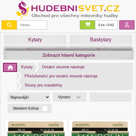
0 ks / 0 Kč
Kytary
Baskytary
Klávesy
Bicí
Zobrazit hlavní kategorie
Smyčce
Dechy
Kytary
Ostatní strunné nástroje
DJ
Světla
Příslušenství pro ostatní strunné nástroje
Zvuk&Studio
Noty
Struny pro mandolíny
Výrobci
Skladem Eshop