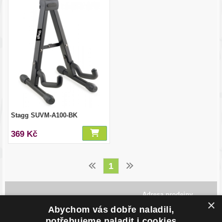
Stagg SUVM-A100-BK
369 Kč
1
Adresa prodejny
×
Havlíčkovo Nábřeží 28,
Abychom vás dobře naladili,
702 00, Ostrava
potřebujeme naladit i cookies
Česká Republika