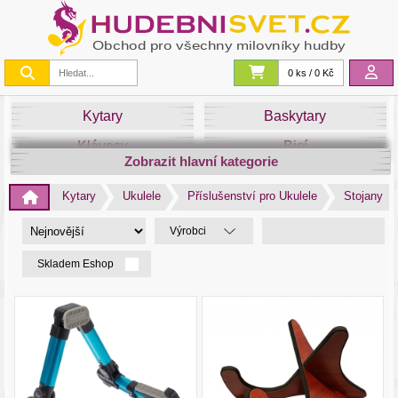
0 ks / 0 Kč
Kytary
Baskytary
Klávesy
Bicí
Zobrazit hlavní kategorie
Smyčce
Dechy
Kytary
Ukulele
Příslušenství pro Ukulele
Stojany
DJ
Světla
Výrobci
Zvuk&Studio
Noty
Skladem Eshop