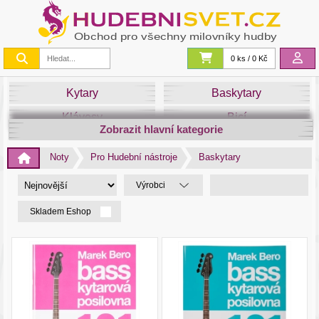
0 ks / 0 Kč
Kytary
Baskytary
Klávesy
Bicí
Zobrazit hlavní kategorie
Smyčce
Dechy
Noty
Pro Hudební nástroje
Baskytary
DJ
Světla
Výrobci
Zvuk&Studio
Noty
Skladem Eshop