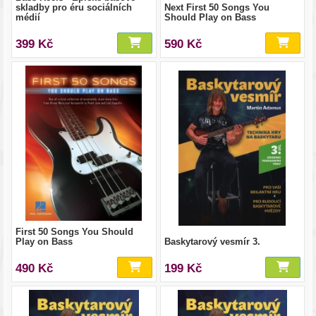
skladby pro éru sociálních
Next First 50 Songs You
médií
Should Play on Bass
399 Kč
590 Kč
First 50 Songs You Should
Play on Bass
Baskytarový vesmír 3.
490 Kč
199 Kč