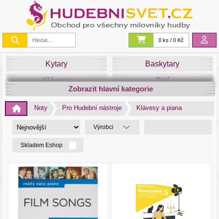
0 ks / 0 Kč
Kytary
Baskytary
Klávesy
Bicí
Zobrazit hlavní kategorie
Smyčce
Dechy
Noty
Pro Hudební nástroje
Klávesy a piana
DJ
Světla
Výrobci
Zvuk&Studio
Noty
Skladem Eshop