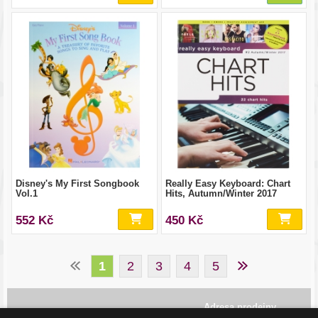
Disney's My First Songbook
Really Easy Keyboard: Chart
Vol.1
Hits, Autumn/Winter 2017
552 Kč
450 Kč
1
2
3
4
5
Adresa prodejny