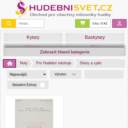
0 ks / 0 Kč
Kytary
Baskytary
Klávesy
Bicí
Zobrazit hlavní kategorie
Smyčce
Dechy
Noty
Pro Hudební nástroje
Sbory a zpěv
DJ
Světla
Výrobci
Zvuk&Studio
Noty
Skladem Eshop