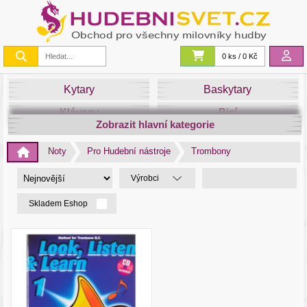
0 ks / 0 Kč
Kytary
Baskytary
Klávesy
Bicí
Zobrazit hlavní kategorie
Smyčce
Dechy
Noty
Pro Hudební nástroje
Trombony
DJ
Světla
Výrobci
Zvuk&Studio
Noty
Skladem Eshop