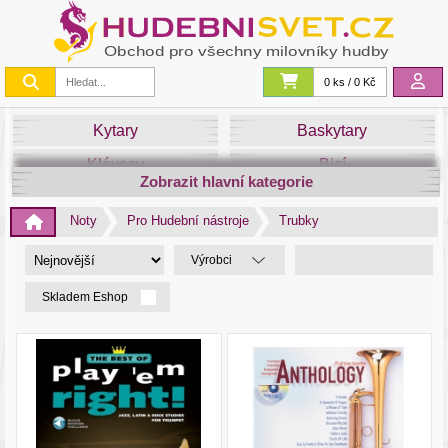
0 ks / 0 Kč
Kytary
Baskytary
Klávesy
Bicí
Zobrazit hlavní kategorie
Smyčce
Dechy
Noty
Pro Hudební nástroje
Trubky
DJ
Světla
Výrobci
Zvuk&Studio
Noty
Skladem Eshop