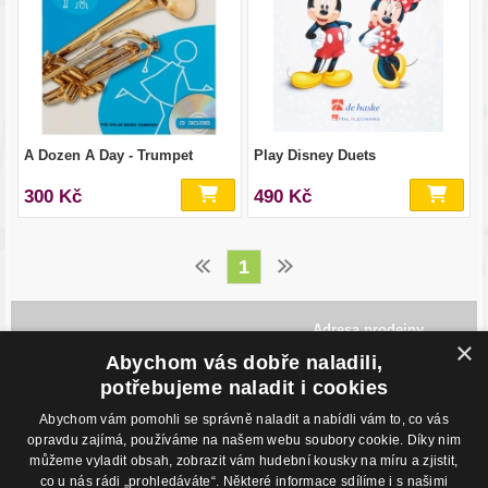
A Dozen A Day - Trumpet
Play Disney Duets
300 Kč
490 Kč
1
Adresa prodejny
×
Havlíčkovo Nábřeží 28,
Abychom vás dobře naladili,
702 00, Ostrava
Česká Republika
potřebujeme naladit i cookies
Abychom vám pomohli se správně naladit a nabídli vám to, co vás
Kontakty
O nákupu
opravdu zajímá, používáme na našem webu soubory cookie. Díky nim
můžeme vyladit obsah, zobrazit vám hudební kousky na míru a zjistit,
Eshop: +420 725 169 052
Obchodní podmínky
Prodejna: +420 596 113 012
Podmínky prodeje na splátky
co u nás rádi „prohledáváte“. Některé informace sdílíme i s našimi