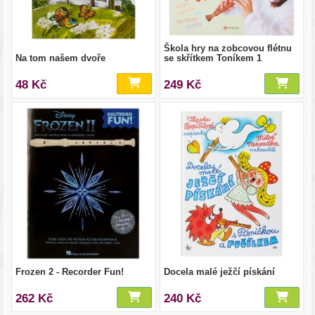
Škola hry na zobcovou flétnu
Na tom našem dvoře
se skřítkem Toníkem 1
48 Kč
249 Kč
Frozen 2 - Recorder Fun!
Docela malé ježčí pískání
262 Kč
240 Kč