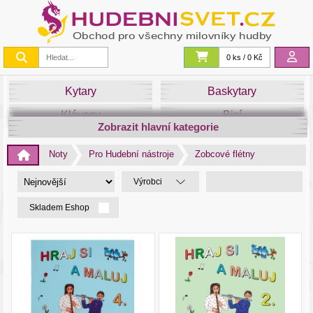
0 ks / 0 Kč
Kytary
Baskytary
Klávesy
Bicí
Zobrazit hlavní kategorie
Smyčce
Dechy
Noty
Pro Hudební nástroje
Zobcové flétny
DJ
Světla
Výrobci
Zvuk&Studio
Noty
Skladem Eshop