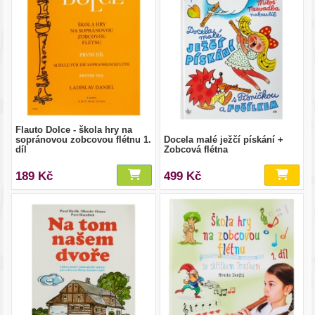
Flauto Dolce - škola hry na
sopránovou zobcovou flétnu 1.
Docela malé ježčí pískání +
díl
Zobcová flétna
189 Kč
499 Kč