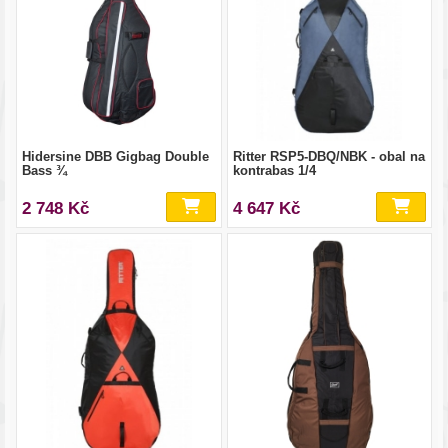
Hidersine DBB Gigbag Double
Ritter RSP5-DBQ/NBK - obal na
Bass ¾
kontrabas 1/4
2 748 Kč
4 647 Kč