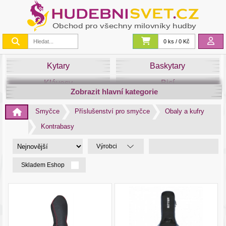
0 ks / 0 Kč
Kytary
Baskytary
Klávesy
Bicí
Zobrazit hlavní kategorie
Smyčce
Dechy
Smyčce
Příslušenství pro smyčce
Obaly a kufry
DJ
Světla
Kontrabasy
Zvuk&Studio
Noty
Výrobci
Skladem Eshop