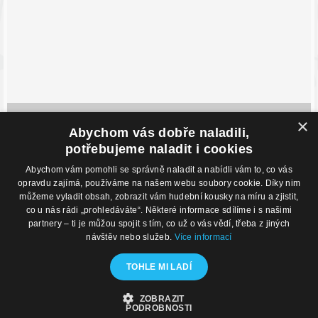
×
Adresa prodejny
Abychom vás dobře naladili,
Havlíčkovo Nábřeží 28,
potřebujeme naladit i cookies
702 00, Ostrava
Česká Republika
Abychom vám pomohli se správně naladit a nabídli vám to, co vás
opravdu zajímá, používáme na našem webu soubory cookie. Díky nim
Kontakty
O nákupu
můžeme vyladit obsah, zobrazit vám hudební kousky na míru a zjistit,
Eshop: +420 725 169 052
Obchodní podmínky
co u nás rádi „prohledáváte“. Některé informace sdílíme i s našimi
Prodejna: +420 596 113 012
Podmínky prodeje na splátky
partnery – ti je můžou spojit s tím, co už o vás vědí, třeba z jiných
eshop@hudebnisvet.cz
Kontakty
návštěv nebo služeb.
Více informací
Hudební zázemí
TOHLE MI LADÍ
Kamenná prodejna
Nahrávací studio
Zkušebny
ZOBRAZIT
PODROBNOSTI
© 2020 - Hudební Svět