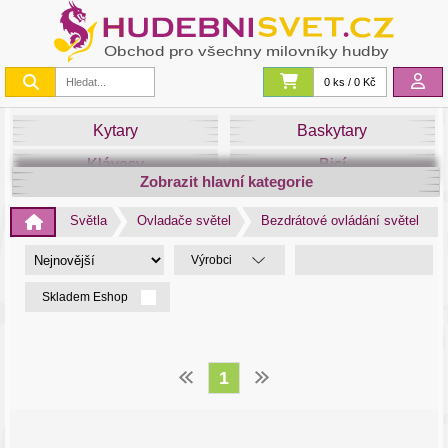
0 ks / 0 Kč
Kytary
Baskytary
Klávesy
Bicí
Zobrazit hlavní kategorie
Smyčce
Dechy
Světla
Ovladače světel
Bezdrátové ovládání světel
DJ
Světla
Výrobci
Zvuk&Studio
Noty
Skladem Eshop
1