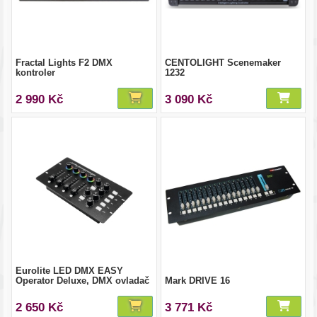
Fractal Lights F2 DMX
CENTOLIGHT Scenemaker
kontroler
1232
2 990 Kč
3 090 Kč
Eurolite LED DMX EASY
Operator Deluxe, DMX ovladač
Mark DRIVE 16
2 650 Kč
3 771 Kč