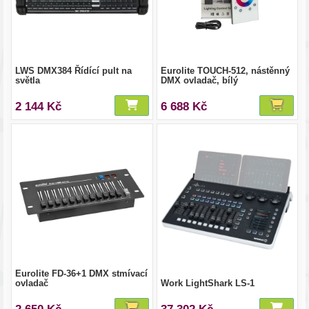
LWS DMX384 Řídící pult na
Eurolite TOUCH-512, nástěnný
světla
DMX ovladač, bílý
2 144 Kč
6 688 Kč
Eurolite FD-36+1 DMX stmívací
ovladač
Work LightShark LS-1