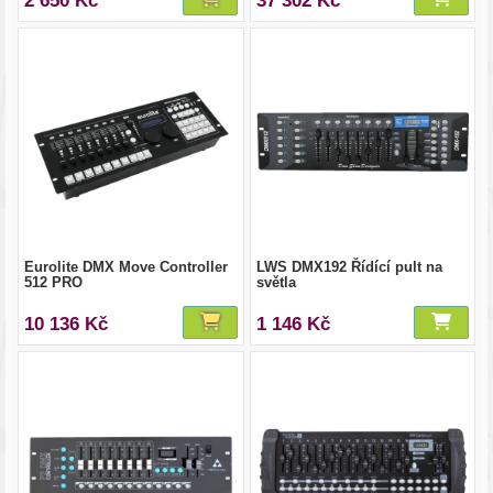
2 650 Kč
37 302 Kč
Eurolite DMX Move Controller
LWS DMX192 Řídící pult na
512 PRO
světla
10 136 Kč
1 146 Kč