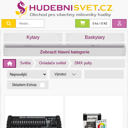
0 ks / 0 Kč
Kytary
Baskytary
Klávesy
Bicí
Zobrazit hlavní kategorie
Smyčce
Dechy
Světla
Ovladače světel
DMX pulty
DJ
Světla
Výrobci
Zvuk&Studio
Noty
Skladem Eshop