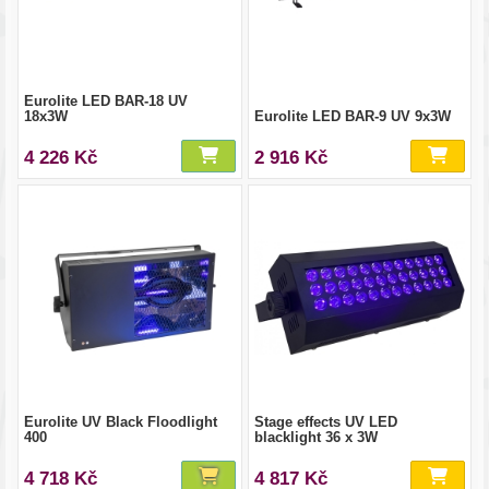
Eurolite LED BAR-18 UV
18x3W
Eurolite LED BAR-9 UV 9x3W
4 226 Kč
2 916 Kč
Eurolite UV Black Floodlight
Stage effects UV LED
400
blacklight 36 x 3W
4 718 Kč
4 817 Kč