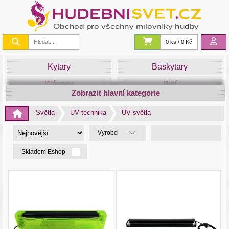
0 ks / 0 Kč
Kytary
Baskytary
Klávesy
Bicí
Zobrazit hlavní kategorie
Smyčce
Dechy
Světla
UV technika
UV světla
DJ
Světla
Výrobci
Zvuk&Studio
Noty
Skladem Eshop