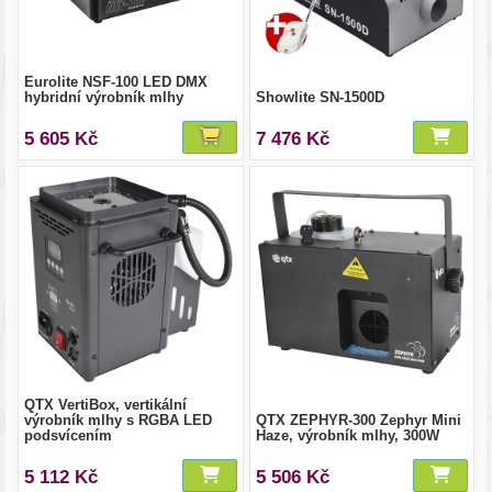
Eurolite NSF-100 LED DMX
hybridní výrobník mlhy
Showlite SN-1500D
5 605 Kč
7 476 Kč
QTX VertiBox, vertikální
výrobník mlhy s RGBA LED
QTX ZEPHYR-300 Zephyr Mini
podsvícením
Haze, výrobník mlhy, 300W
5 112 Kč
5 506 Kč