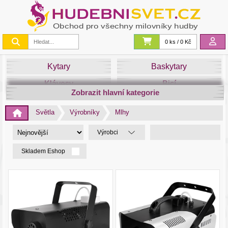
0 ks / 0 Kč
Kytary
Baskytary
Klávesy
Bicí
Zobrazit hlavní kategorie
Smyčce
Dechy
Světla
Výrobníky
Mlhy
DJ
Světla
Výrobci
Zvuk&Studio
Noty
Skladem Eshop