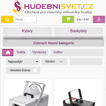
0 ks / 0 Kč
Kytary
Baskytary
Klávesy
Bicí
Zobrazit hlavní kategorie
Smyčce
Dechy
Světla
Výrobníky
Sněhu
DJ
Světla
Výrobci
Zvuk&Studio
Noty
Skladem Eshop