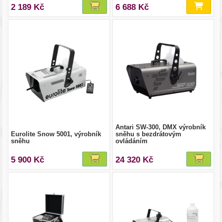
2 189 Kč
6 688 Kč
Antari SW-300, DMX výrobník
Eurolite Snow 5001, výrobník
sněhu s bezdrátovým
sněhu
ovládáním
5 900 Kč
24 320 Kč