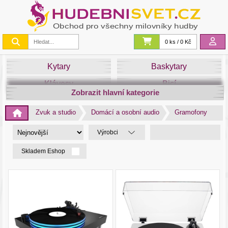
0 ks / 0 Kč
Kytary
Baskytary
Klávesy
Bicí
Zobrazit hlavní kategorie
Smyčce
Dechy
Zvuk a studio
Domácí a osobní audio
Gramofony
DJ
Světla
Výrobci
Zvuk&Studio
Noty
Skladem Eshop