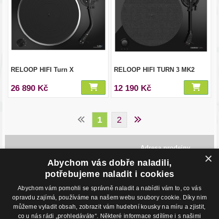
RELOOP HIFI Turn X
RELOOP HIFI TURN 3 MK2
26 890 Kč
12 190 Kč
1
2
Adresa prodejny
×
Havlíčkovo Nábřeží 28,
Abychom vás dobře naladili,
702 00, Ostrava
Česká Republika
potřebujeme naladit i cookies
Abychom vám pomohli se správně naladit a nabídli vám to, co vás
Kontakty
O nákupu
opravdu zajímá, používáme na našem webu soubory cookie. Díky nim
můžeme vyladit obsah, zobrazit vám hudební kousky na míru a zjistit,
Eshop: +420 725 169 052
Obchodní podmínky
Prodejna: +420 596 113 012
Podmínky prodeje na splátky
co u nás rádi „prohledáváte“. Některé informace sdílíme i s našimi