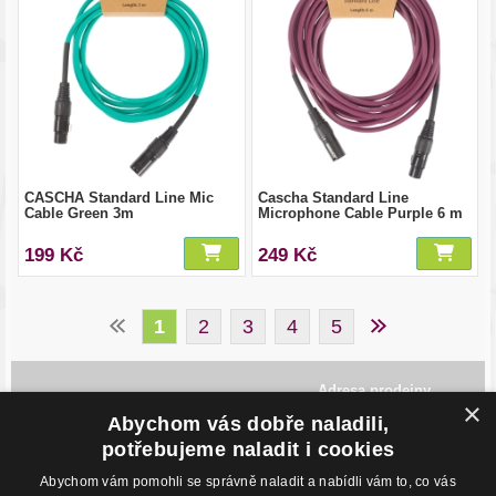
CASCHA Standard Line Mic
Cascha Standard Line
Cable Green 3m
Microphone Cable Purple 6 m
199 Kč
249 Kč
1
2
3
4
5
Adresa prodejny
×
Havlíčkovo Nábřeží 28,
Abychom vás dobře naladili,
702 00, Ostrava
Česká Republika
potřebujeme naladit i cookies
Abychom vám pomohli se správně naladit a nabídli vám to, co vás