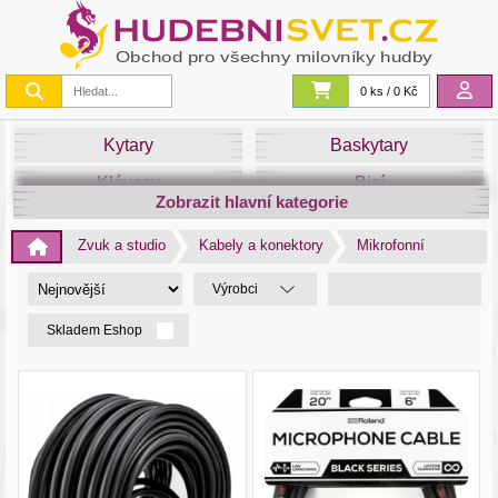
0 ks / 0 Kč
Kytary
Baskytary
Klávesy
Bicí
Zobrazit hlavní kategorie
Smyčce
Dechy
Zvuk a studio
Kabely a konektory
Mikrofonní
DJ
Světla
Výrobci
Zvuk&Studio
Noty
Skladem Eshop