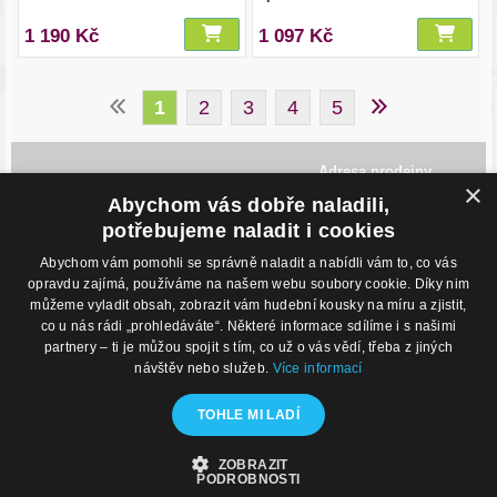
1 190 Kč
1 097 Kč
1
2
3
4
5
Adresa prodejny
×
Havlíčkovo Nábřeží 28,
Abychom vás dobře naladili,
702 00, Ostrava
Česká Republika
potřebujeme naladit i cookies
Abychom vám pomohli se správně naladit a nabídli vám to, co vás
Kontakty
O nákupu
opravdu zajímá, používáme na našem webu soubory cookie. Díky nim
můžeme vyladit obsah, zobrazit vám hudební kousky na míru a zjistit,
Eshop: +420 725 169 052
Obchodní podmínky
Prodejna: +420 596 113 012
Podmínky prodeje na splátky
co u nás rádi „prohledáváte“. Některé informace sdílíme i s našimi
eshop@hudebnisvet.cz
Kontakty
partnery – ti je můžou spojit s tím, co už o vás vědí, třeba z jiných
návštěv nebo služeb.
Více informací
Hudební zázemí
Kamenná prodejna
TOHLE MI LADÍ
Nahrávací studio
Zkušebny
ZOBRAZIT
© 2020 - Hudební Svět
PODROBNOSTI