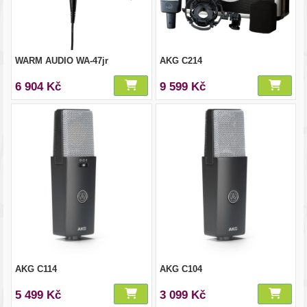
WARM AUDIO WA-47jr
AKG C214
6 904 Kč
9 599 Kč
AKG C114
AKG C104
5 499 Kč
3 099 Kč