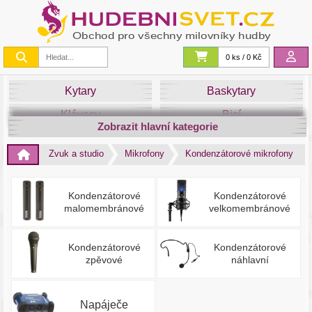
0 ks / 0 Kč
Kytary
Baskytary
Klávesy
Bicí
Zobrazit hlavní kategorie
Smyčce
Dechy
Zvuk a studio
Mikrofony
Kondenzátorové mikrofony
DJ
Světla
Zvuk&Studio
Noty
Kondenzátorové
Kondenzátorové
malomembránové
velkomembránové
Kondenzátorové
Kondenzátorové
zpěvové
náhlavní
Napáječe