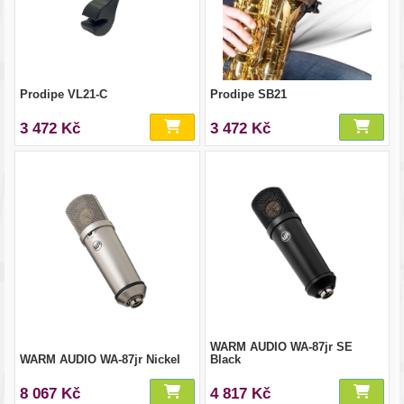
Prodipe VL21-C
Prodipe SB21
3 472 Kč
3 472 Kč
WARM AUDIO WA-87jr SE
WARM AUDIO WA-87jr Nickel
Black
8 067 Kč
4 817 Kč