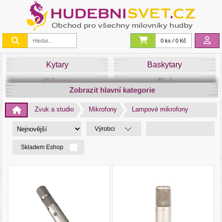
0 ks / 0 Kč
Kytary
Baskytary
Klávesy
Bicí
Zobrazit hlavní kategorie
Smyčce
Dechy
Zvuk a studio
Mikrofony
Lampové mikrofony
DJ
Světla
Výrobci
Zvuk&Studio
Noty
Skladem Eshop