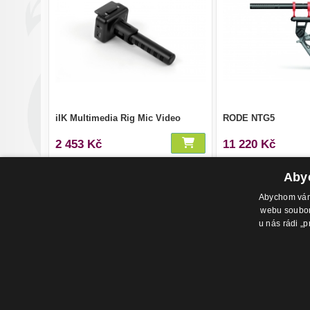
iIK Multimedia Rig Mic Video
RODE NTG5
2 453 Kč
11 220 Kč
Abyc
Abychom vám 
webu soubory
u nás rádi „p
Adresa pr
Havlíčkovo
702 00, Os
Česká Rep
© 2020 - Hudební Svět