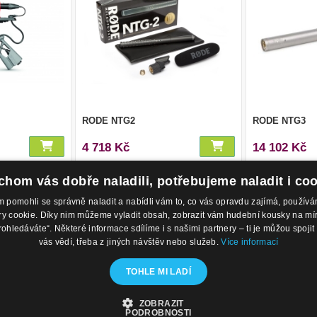
RODE NTG2
RODE NTG3
4 718 Kč
14 102 Kč
hom vás dobře naladili, potřebujeme naladit i co
1
pomohli se správně naladit a nabídli vám to, co vás opravdu zajímá, použí
 cookie. Díky nim můžeme vyladit obsah, zobrazit vám hudební kousky na míru 
rohledáváte“. Některé informace sdílíme i s našimi partnery – ti je můžou spojit 
odejny
Kontakty
O 
vás vědí, třeba z jiných návštěv nebo služeb.
Více informací
 Nábřeží 28,
Eshop: +420 725 169 052
Ob
trava
Prodejna: +420 596 113 012
Po
TOHLE MI LADÍ
ublika
eshop@hudebnisvet.cz
Ko
ZOBRAZIT
PODROBNOSTI