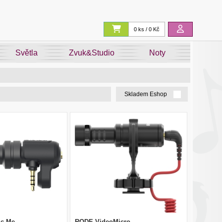
0 ks / 0 Kč
Světla
Zvuk&Studio
Noty
Skladem Eshop
ic Me
RODE VideoMicro