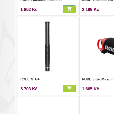
1 862 Kč
2 189 Kč
RODE NTG4
RODE VideoMicro II
5 703 Kč
1 665 Kč