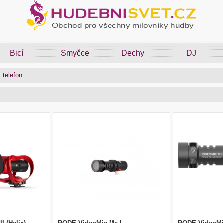
Bicí
Smyčce
Dechy
DJ
 telefon
 (Helix)
RODE VideoMic Me-L
RODE VideoM