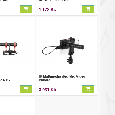
1 172 Kč
IK Multimédia iRig Mic Video
ic NTG
Bundle
3 931 Kč