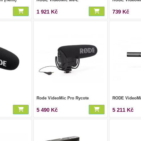
1 921 Kč
739 Kč
Rode VideoMic Pro Rycote
RODE VideoM
5 490 Kč
5 211 Kč