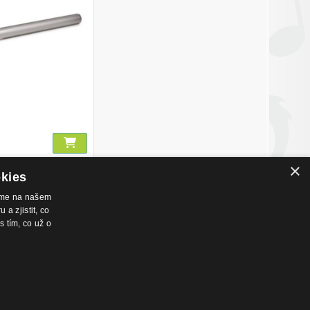
×
okies
váme na našem
a zjistit, co
s tím, co už o
nákupu
Hudební zázemí
chodní podmínky
Kamenná prodejna
dmínky prodeje na splátky
Nahrávací studio
ntakty
Zkušebny