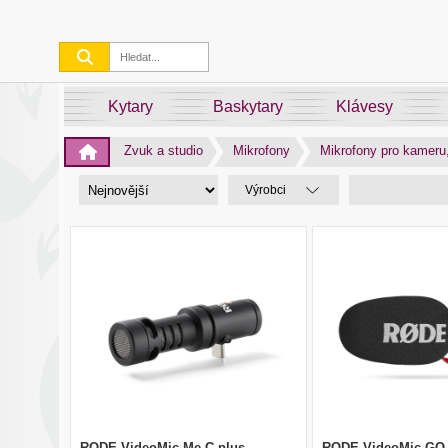
Kytary
Baskytary
Klávesy
Zvuk a studio
Mikrofony
Mikrofony pro kameru,
Výrobci
RODE VideoMic Me-C plus
RODE VideoMic GO II