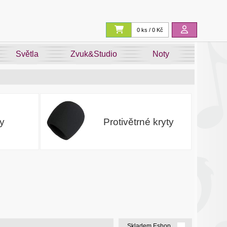
0 ks / 0 Kč
Světla
Zvuk&Studio
Noty
ry
Protivětrné kryty
Skladem Eshop