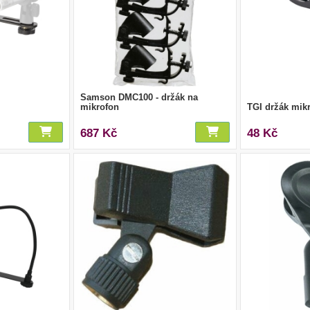
Samson DMC100 - držák na
mikrofon
TGI držák mik
687 Kč
48 Kč