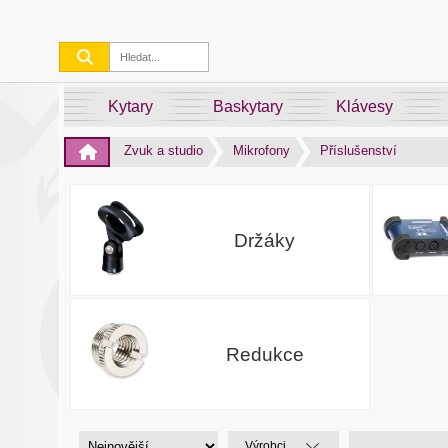
Kytary
Baskytary
Klávesy
Zvuk a studio
Mikrofony
Příslušenství
Držáky
Redukce
Výrobci