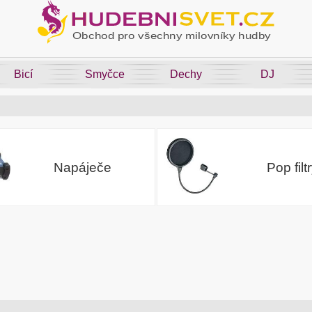
Bicí
Smyčce
Dechy
DJ
Napáječe
Pop filt