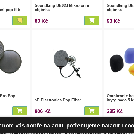
Soundking DE023 Mikrofonní
Soundking DE 
í pop filtr
objímka
objímka
83 Kč
93 Kč
 Pro Pop
Omnitronic ba
sE Electronics Pop Filter
kryty, sada 5 k
906 Kč
235 Kč
hom vás dobře naladili, potřebujeme naladit i co
1
2
3
4