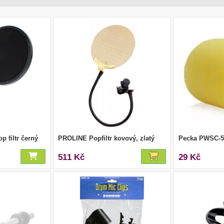
p filtr černý
PROLINE Popfiltr kovový, zlatý
Pecka PWSC-58
511 Kč
29 Kč