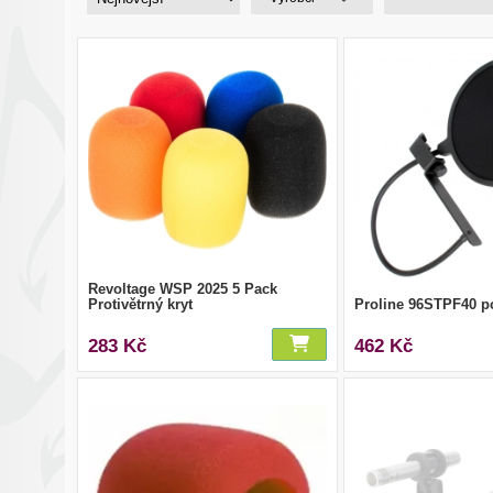
Revoltage WSP 2025 5 Pack
Protivětrný kryt
Proline 96STPF40 po
283 Kč
462 Kč