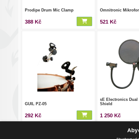
Prodipe Drum Mic Clamp
Omnitronic Mikrofonn
388 Kč
521 Kč
sE Electronics Dual
GUIL PZ-05
Shield
292 Kč
1 250 Kč
Abyc