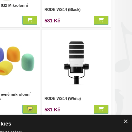
032 Mikrofonní
RODE WS14 (Black)
581 Kč
revné mikrofonní
s
RODE WS14 (White)
581 Kč
×
okies