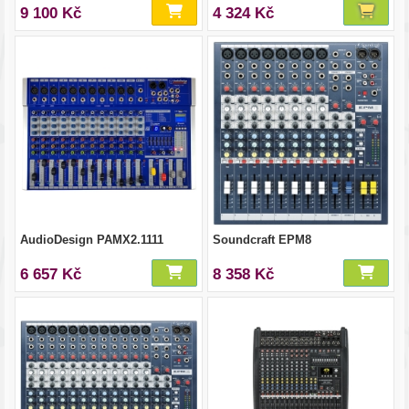
9 100 Kč
4 324 Kč
AudioDesign PAMX2.1111
Soundcraft EPM8
6 657 Kč
8 358 Kč