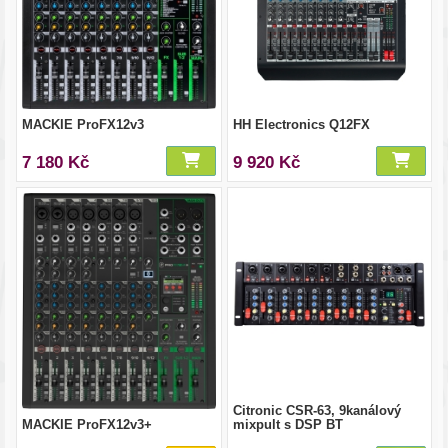
MACKIE ProFX12v3
HH Electronics Q12FX
7 180 Kč
9 920 Kč
Citronic CSR-63, 9kanálový
MACKIE ProFX12v3+
mixpult s DSP BT