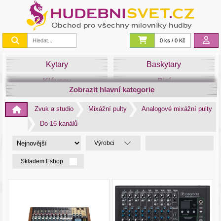
0 ks / 0 Kč
Kytary
Baskytary
Klávesy
Bicí
Zobrazit hlavní kategorie
Smyčce
Dechy
Zvuk a studio
Mixážní pulty
Analogové mixážní pulty
DJ
Světla
Do 16 kanálů
Zvuk&Studio
Noty
Výrobci
Skladem Eshop