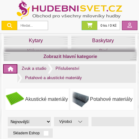
0 ks / 0 Kč
Kytary
Baskytary
Klávesy
Bicí
Zobrazit hlavní kategorie
Smyčce
Dechy
Zvuk a studio
Příslušenství
DJ
Světla
Potahové a akustické materiály
Zvuk&Studio
Noty
Akustické materiály
Potahové materiály
Výrobci
Skladem Eshop