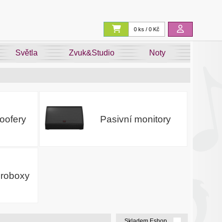
0 ks / 0 Kč
Světla
Zvuk&Studio
Noty
oofery
Pasivní monitory
proboxy
Skladem Eshop