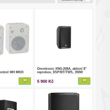
Omnitronic XNG-208A, aktivní 8"
ntrol WH MKIII
reprobox, DSP/BT/TWS, 350W
5 900 Kč