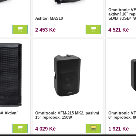
Omnitronic V
aktivní 10" re
Ashton MAS10
SD/BT/USB/T
2 453 Kč
4 521 Kč
A Aktivní
Omnitronic VFM-215 MK2, pasivní
Omnitronic VF
15" reprobox, 150W
8" reprobox, 
4 029 Kč
1 921 Kč