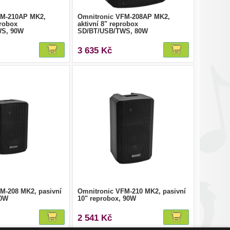
FM-210AP MK2,
Omnitronic VFM-208AP MK2,
probox
aktivní 8" reprobox
WS, 90W
SD/BT/USB/TWS, 80W
3 635 Kč
M-208 MK2, pasivní
Omnitronic VFM-210 MK2, pasivní
80W
10" reprobox, 90W
2 541 Kč