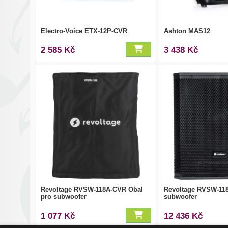
Electro-Voice ETX-12P-CVR
Ashton MAS12
2 585 Kč
3 438 Kč
Revoltage RVSW-118A-CVR Obal
Revoltage RVSW-118
pro subwoofer
subwoofer
1 077 Kč
12 436 Kč