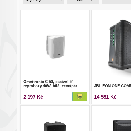
Omnitronic C-50, pasivní 5"
reproboxy 40W, bílé, cena/pár
JBL EON ONE COM
2 197 Kč
14 581 Kč