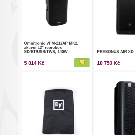
Omnitronic VFM-212AP MK2,
aktivní 12" reprobox
SD/BT/USB/TWS, 140W
PRESONUS AIR XD 
5 014 Kč
10 750 Kč