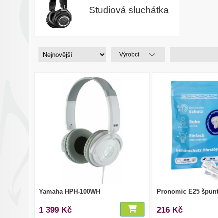
Studiová sluchátka
Výrobci
Yamaha HPH-100WH
Pronomic E25 špunt
1 399 Kč
216 Kč