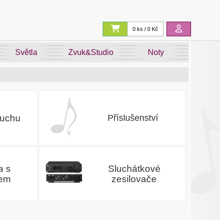
0 ks / 0 Kč
Světla
Zvuk&Studio
Noty
luchu
Příslušenství
a s
Sluchátkové
nem
zesilovače