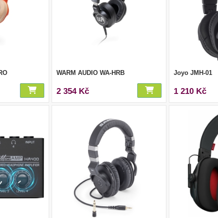
RO
WARM AUDIO WA-HRB
Joyo JMH-01
2 354 Kč
1 210 Kč