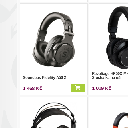
Revoltage HP50X MK
Soundeus Fidelity A50-2
Sluchátka na uši
1 468 Kč
1 019 Kč