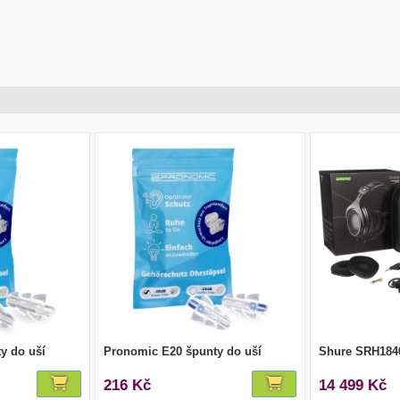
y do uší
Pronomic E20 špunty do uší
Shure SRH184
216 Kč
14 499 Kč