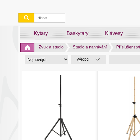
Kytary
Baskytary
Klávesy
Zvuk a studio
Studio a nahrávání
Příslušenstv
Výrobci