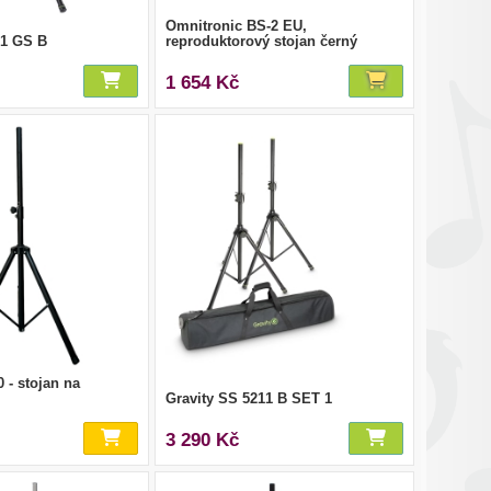
Omnitronic BS-2 EU,
11 GS B
reproduktorový stojan černý
1 654 Kč
 - stojan na
Gravity SS 5211 B SET 1
3 290 Kč