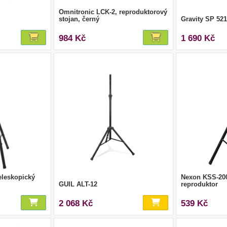
Omnitronic LCK-2, reproduktorový
stojan, černý
Gravity SP 52
984 Kč
1 690 Kč
eleskopický
Nexon KSS-200
GUIL ALT-12
reproduktor
2 068 Kč
539 Kč