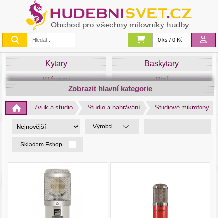
0 ks / 0 Kč
Kytary
Baskytary
Klávesy
Bicí
Zobrazit hlavní kategorie
Smyčce
Dechy
Zvuk a studio
Studio a nahrávání
Studiové mikrofony
DJ
Světla
Výrobci
Zvuk&Studio
Noty
Skladem Eshop