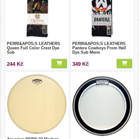
PERRI&APOS;S LEATHERS
PERRI&APOS;S LEATHERS
Queen Full Color Crest Dye
Pantera Cowboys From Hell
Sub
Dye Sub Mens
244 Kč
349 Kč