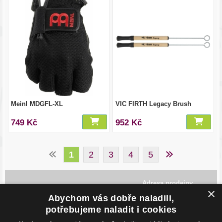
Meinl MDGFL-XL
VIC FIRTH Legacy Brush
749 Kč
952 Kč
1
2
3
4
5
Adresa prodejny
×
Havlíčkovo Nábřeží 28,
Abychom vás dobře naladili,
702 00, Ostrava
potřebujeme naladit i cookies
Česká Republika