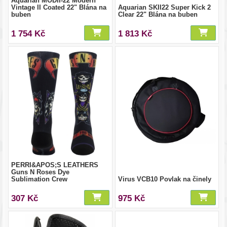
Aquarian MODII-22 Modern
Vintage II Coated 22" Blána na
Aquarian SKII22 Super Kick 2
buben
Clear 22" Blána na buben
1 754 Kč
1 813 Kč
PERRI&APOS;S LEATHERS
Guns N Roses Dye
Sublimation Crew
Virus VCB10 Povlak na činely
307 Kč
975 Kč