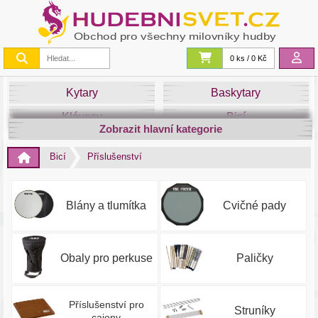
0 ks / 0 Kč
Kytary
Baskytary
Klávesy
Bicí
Zobrazit hlavní kategorie
Smyčce
Dechy
Bicí
Příslušenství
DJ
Světla
Zvuk&Studio
Noty
Blány a tlumítka
Cvičné pady
Obaly pro perkuse
Paličky
Příslušenství pro
Struníky
cajony