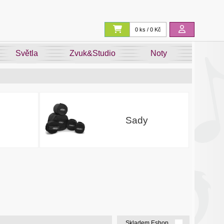
0 ks / 0 Kč
Světla
Zvuk&Studio
Noty
Sady
Skladem Eshop