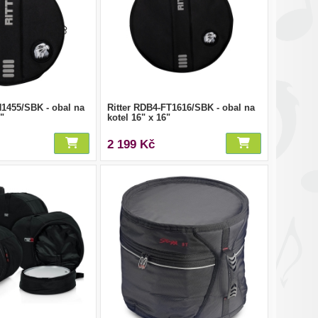
N1455/SBK - obal na
Ritter RDB4-FT1616/SBK - obal na
5"
kotel 16" x 16"
2 199 Kč