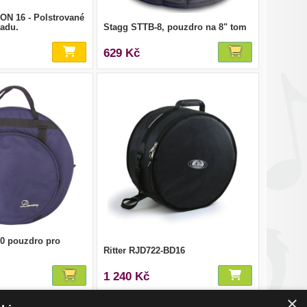
ON 16 - Polstrované
sadu.
Stagg STTB-8, pouzdro na 8" tom
629 Kč
0 pouzdro pro
Ritter RJD722-BD16
1 240 Kč
×