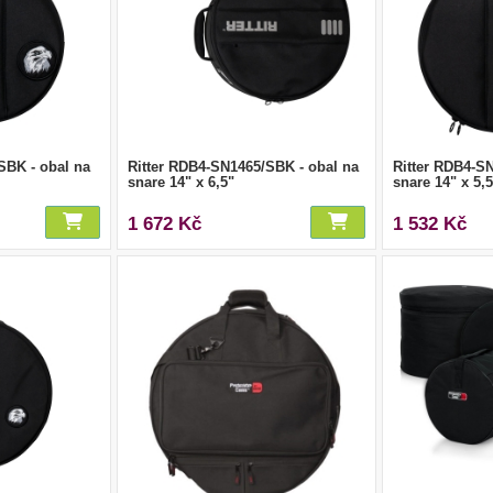
SBK - obal na
Ritter RDB4-SN1465/SBK - obal na
Ritter RDB4-S
snare 14" x 6,5"
snare 14" x 5,
1 672 Kč
1 532 Kč