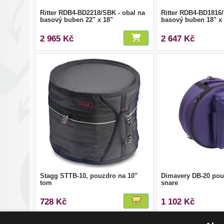
Ritter RDB4-BD2218/SBK - obal na
Ritter RDB4-BD1816/
basový buben 22" x 18"
basový buben 18" x 
2 965 Kč
2 647 Kč
Stagg STTB-10, pouzdro na 10"
Dimavery DB-20 pou
tom
snare
728 Kč
1 102 Kč