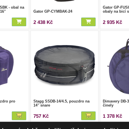
SBK - obal na
Gator GP-FUSI
16"
Gator GP-CYMBAK-24
obaly na bicí 
2 438 Kč
2 935 Kč
zdro pro
Stagg SSDB-14/4.5, pouzdro na
Dimavery DB-3
14" snare
činely
757 Kč
1 378 Kč