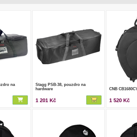
uzdro na
Stagg PSB-38, pouzdro na
hardware
CNB CB1680CY2
1 201 Kč
1 520 Kč