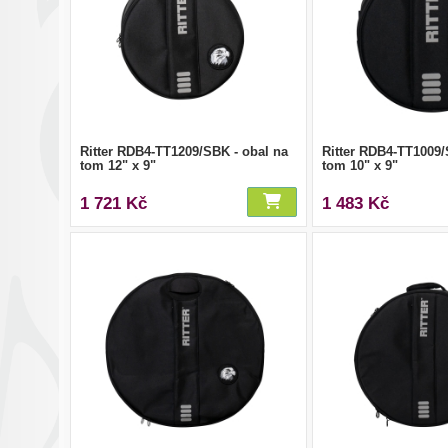
Ritter RDB4-TT1209/SBK - obal na
Ritter RDB4-TT1009/
tom 12" x 9"
tom 10" x 9"
1 721 Kč
1 483 Kč