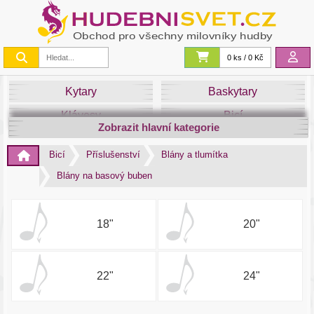
0 ks / 0 Kč
Kytary
Baskytary
Klávesy
Bicí
Zobrazit hlavní kategorie
Smyčce
Dechy
Bicí
Příslušenství
Blány a tlumítka
DJ
Světla
Blány na basový buben
Zvuk&Studio
Noty
18"
20"
22"
24"