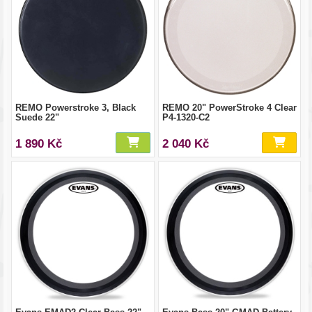
REMO Powerstroke 3, Black
REMO 20" PowerStroke 4 Clear
Suede 22"
P4-1320-C2
1 890 Kč
2 040 Kč