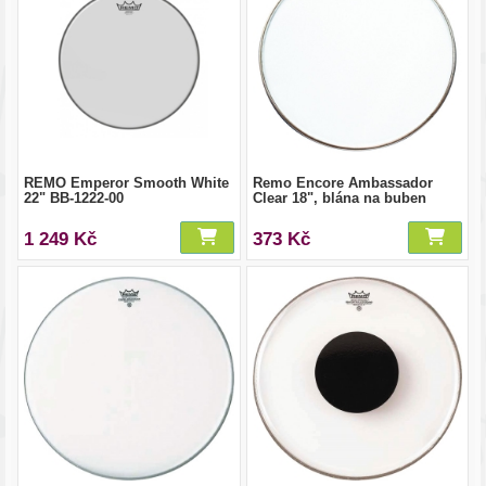
REMO Emperor Smooth White
Remo Encore Ambassador
22" BB-1222-00
Clear 18", blána na buben
1 249 Kč
373 Kč