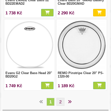
Evans EMAD2 Clear Bass 22"
Evans Bass 20" GMAD Battery
BD22EMAD2
Clear BD20GMAD
1 738 Kč
2 290 Kč
Evans G2 Clear Bass Head 20"
REMO Pinstripe Clear 20" PS-
BD20G2
1320-00
1 749 Kč
1 189 Kč
1
2