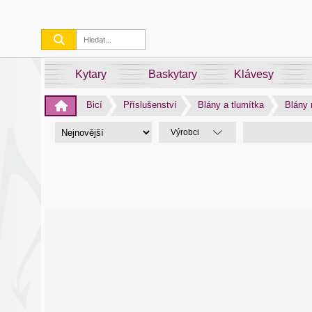
Kytary
Baskytary
Klávesy
Bicí
Příslušenství
Blány a tlumítka
Blány 
Výrobci