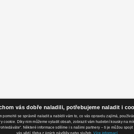
hom vás dobře naladili, potřebujeme naladit i co
pomohli se správně naladit a nabídli vám to, co vás opravdu zajímá, použí
 cookie. Díky nim můžeme vyladit obsah, zobrazit vám hudební kousky na míru 
odejny
Kontakty
O 
rohledáváte“. Některé informace sdílíme i s našimi partnery – ti je můžou spojit 
 Nábřeží 28,
Eshop: +420 725 169 052
Ob
vás vědí, třeba z jiných návštěv nebo služeb.
Více informací