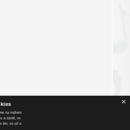
×
okies
váme na našem
a zjistit, co
nákupu
Hudební zázemí
s tím, co už o
chodní podmínky
Kamenná prodejna