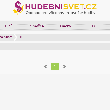
Bicí
Smyčce
Dechy
DJ
na Snare
15"
1