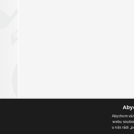
Abyc
Abychom vám 
webu soubory
Adresa pr
u nás rádi „p
Havlíčkovo