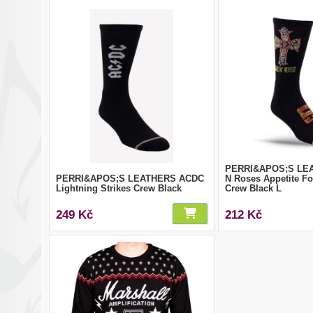
PERRI&APOS;S LE
PERRI&APOS;S LEATHERS ACDC
N Roses Appetite Fo
Lightning Strikes Crew Black
Crew Black L
249 Kč
212 Kč