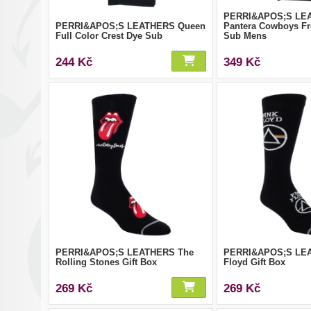
PERRI&APOS;S LE
PERRI&APOS;S LEATHERS Queen
Pantera Cowboys Fr
Full Color Crest Dye Sub
Sub Mens
244 Kč
349 Kč
PERRI&APOS;S LEATHERS The
PERRI&APOS;S LEA
Rolling Stones Gift Box
Floyd Gift Box
269 Kč
269 Kč