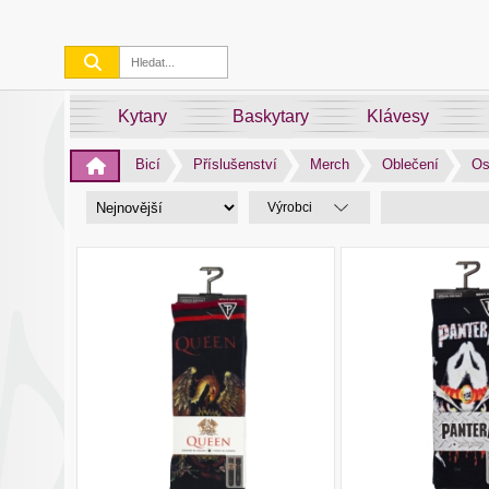
Kytary
Baskytary
Klávesy
Bicí
Příslušenství
Merch
Oblečení
Os
Výrobci