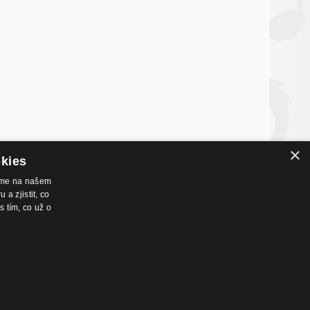
×
okies
váme na našem
a zjistit, co
s tím, co už o
nákupu
Hudební zázemí
chodní podmínky
Kamenná prodejna
dmínky prodeje na splátky
Nahrávací studio
ntakty
Zkušebny