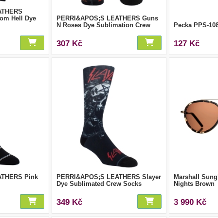
ATHERS
om Hell Dye
PERRI&APOS;S LEATHERS Guns
N Roses Dye Sublimation Crew
Pecka PPS-10
307 Kč
127 Kč
THERS Pink
PERRI&APOS;S LEATHERS Slayer
Marshall Sung
Dye Sublimated Crew Socks
Nights Brown
349 Kč
3 990 Kč