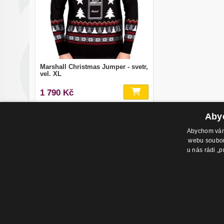
Marshall Christmas Jumper - svetr,
vel. XL
1 790 Kč
Abyc
Abychom vám 
webu soubory
u nás rádi „p
Adresa pr
Havlíčkovo
702 00, Os
Česká Rep
© 2020 - Hudební Svět