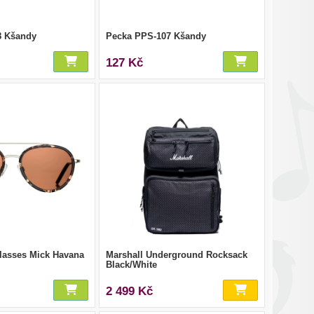
8 Kšandy
Pecka PPS-107 Kšandy
127 Kč
lasses Mick Havana
Marshall Underground Rocksack
Black/White
2 499 Kč