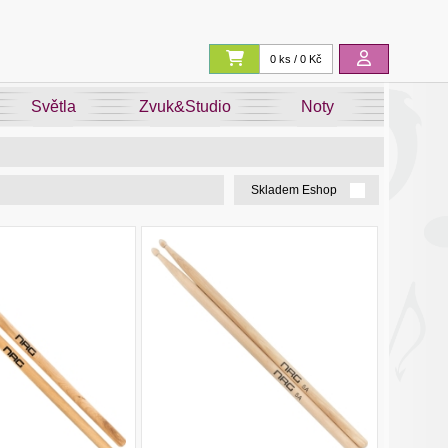
0 ks / 0 Kč
Světla
Zvuk&Studio
Noty
Skladem Eshop