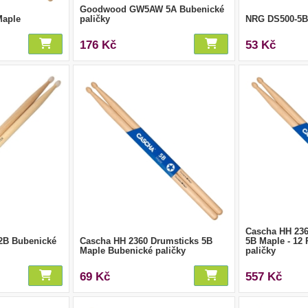
Goodwood GW5AW 5A Bubenické
Maple
paličky
NRG DS500-5B 
176 Kč
53 Kč
Cascha HH 236
B Bubenické
Cascha HH 2360 Drumsticks 5B
5B Maple - 12 
Maple Bubenické paličky
paličky
69 Kč
557 Kč