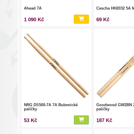
Ahead 7A
Cascha HH2032 5A 
1 090 Kč
69 Kč
NRG DS500-7A 7A Bubenické
Goodwood GW2BN 2
paličky
paličky
53 Kč
187 Kč