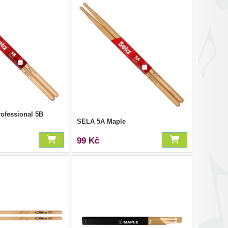
rofessional 5B
SELA 5A Maple
99 Kč