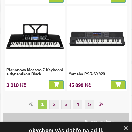
Pianonova Maestro 7 Keyboard
s dynamikou Black
Yamaha PSR-SX920
3 010 Kč
45 899 Kč
1
2
3
4
5
Adresa prodejny
×
Havlíčkovo Nábřeží 28,
Abychom vás dobře naladili,