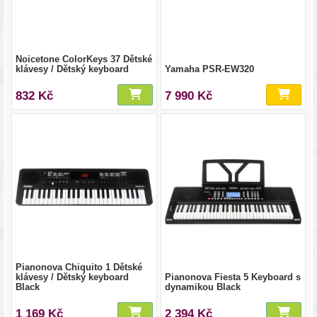
Noicetone ColorKeys 37 Dětské
klávesy / Dětský keyboard
Yamaha PSR-EW320
832 Kč
7 990 Kč
Pianonova Chiquito 1 Dětské
klávesy / Dětský keyboard
Pianonova Fiesta 5 Keyboard s
Black
dynamikou Black
1 169 Kč
2 394 Kč