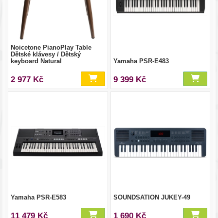
Noicetone PianoPlay Table
Dětské klávesy / Dětský
keyboard Natural
Yamaha PSR-E483
2 977 Kč
9 399 Kč
Yamaha PSR-E583
SOUNDSATION JUKEY-49
11 479 Kč
1 690 Kč