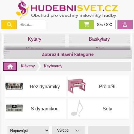
0 ks / 0 Kč
Kytary
Baskytary
Klávesy
Bicí
Zobrazit hlavní kategorie
Smyčce
Dechy
Klávesy
Keyboardy
DJ
Světla
Zvuk&Studio
Noty
Bez dynamiky
Pro děti
S dynamikou
Sety
Výrobci