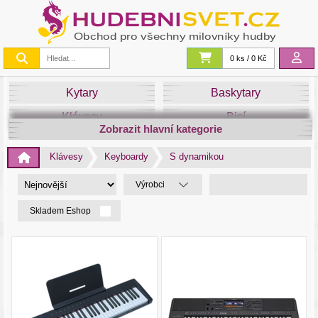
0 ks / 0 Kč
Kytary
Baskytary
Klávesy
Bicí
Zobrazit hlavní kategorie
Smyčce
Dechy
Klávesy
Keyboardy
S dynamikou
DJ
Světla
Výrobci
Zvuk&Studio
Noty
Skladem Eshop