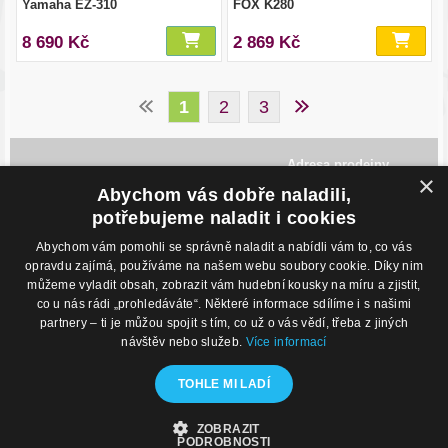
Yamaha EZ-310
FOX K280
8 690 Kč
2 869 Kč
1
2
3
Adresa prodejny
×
Havlíčkovo Nábřeží 28,
Abychom vás dobře naladili,
702 00, Ostrava
potřebujeme naladit i cookies
Česká Republika
Abychom vám pomohli se správně naladit a nabídli vám to, co vás
Kontakty
O nákupu
opravdu zajímá, používáme na našem webu soubory cookie. Díky nim
můžeme vyladit obsah, zobrazit vám hudební kousky na míru a zjistit,
Eshop: +420 725 169 052
Obchodní podmínky
Prodejna: +420 596 113 012
Podmínky prodeje na splátky
co u nás rádi „prohledáváte“. Některé informace sdílíme i s našimi
eshop@hudebnisvet.cz
Kontakty
partnery – ti je můžou spojit s tím, co už o vás vědí, třeba z jiných
návštěv nebo služeb.
Více informací
Hudební zázemí
Kamenná prodejna
TOHLE MI LADÍ
Nahrávací studio
Zkušebny
ZOBRAZIT
© 2020 - Hudební Svět
PODROBNOSTI