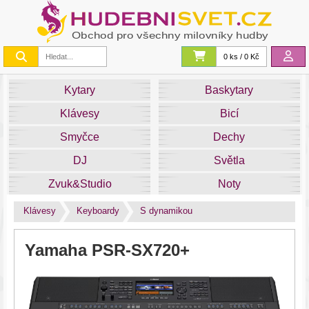
0 ks / 0 Kč
Kytary
Baskytary
Klávesy
Bicí
Smyčce
Dechy
DJ
Světla
Zvuk&Studio
Noty
Klávesy
Keyboardy
S dynamikou
Yamaha PSR-SX720+