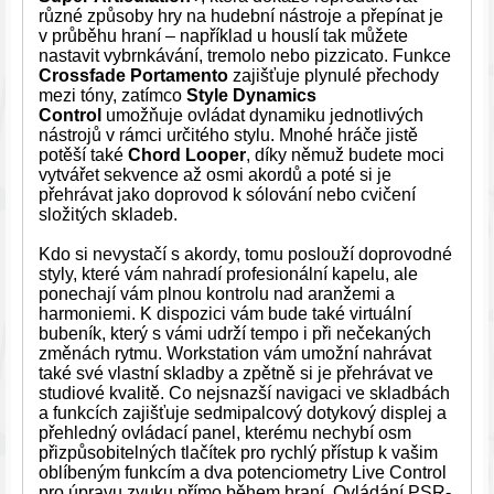
různé způsoby hry na hudební nástroje a přepínat je
v průběhu hraní – například u houslí tak můžete
nastavit vybrnkávání, tremolo nebo pizzicato. Funkce
Crossfade Portamento
zajišťuje plynulé přechody
mezi tóny, zatímco
Style Dynamics
Control
umožňuje ovládat dynamiku jednotlivých
nástrojů v rámci určitého stylu. Mnohé hráče jistě
potěší také
Chord Looper
, díky němuž budete moci
vytvářet sekvence až osmi akordů a poté si je
přehrávat jako doprovod k sólování nebo cvičení
složitých skladeb.
Kdo si nevystačí s akordy, tomu poslouží doprovodné
styly, které vám nahradí profesionální kapelu, ale
ponechají vám plnou kontrolu nad aranžemi a
harmoniemi. K dispozici vám bude také virtuální
bubeník, který s vámi udrží tempo i při nečekaných
změnách rytmu. Workstation vám umožní nahrávat
také své vlastní skladby a zpětně si je přehrávat ve
studiové kvalitě. Co nejsnazší navigaci ve skladbách
a funkcích zajišťuje sedmipalcový dotykový displej a
přehledný ovládací panel, kterému nechybí osm
přizpůsobitelných tlačítek pro rychlý přístup k vašim
oblíbeným funkcím a dva potenciometry Live Control
pro úpravu zvuku přímo během hraní. Ovládání PSR-