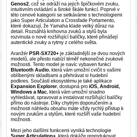
Genos2
, což se odráží na jejich špičkovém zvuku,
intuitivním ovládání a široké škále funkcí. Poprvé v
této cenové kategorii se setkáváme s technologiemi
jako Super Articulation a Crossfade Portamento,
které dokazují, že Yamaha klade velký důraz na
detail. Rozsáhlá knihovna zvuků a stylů byla
rozvinuta o nové rozšiřující balíčky, které přinášejí
autentické zvuky a rytmy z celého světa.
Aranžér
PSR-SX720+
je základnější ze dvou nových
modelů, ale přesto nabízí téměř nekonečné zvukové
možnosti. Tento model je navíc vybaven funkcí
Bluetooth Audio
, která vám umožní cvičit s vašimi
oblíbenými skladbami a přehrávat si hudební
podkres. Součástí ekosystému je také aplikace
Expansion Explorer
, dostupná pro
iOS, Android,
Windows a Mac
, která vám umožní snadno
vyhledávat, spravovat a instalovat rozšiřující balíčky
přímo do nástroje. Díky chytrým doporučením a
možnosti náhledu obsahu máte vždy rychlý přístup k
novým zvukům a stylům, které rozšíří vaše hudební
možnosti.
Mezi jeho dalšími funkcemi vyniká technologie
Super Articulation+
, která dokáže reprodukovat